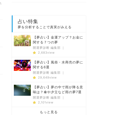
れ
占い特集
夢を分析することで真実がみえる
り
【夢占い】金運アップ？お金に
関する７つの夢
開運夢診断 編集部
｜
2,683view
り
【夢占い】風俗・水商売の夢に
関する6選
開運夢診断 編集部
｜
29,649view
【夢占い】夢の中で雨が降る意
味は？傘や夕立など雨の夢7選
開運夢診断 編集部
｜
2,101view
もっと見る