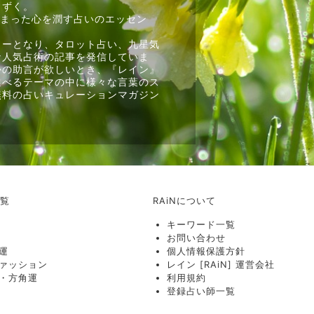
しずく。
しまった心を潤す占いのエッセン
ターとなり、タロット占い、九星気
な人気占術の記事を発信していま
かの助言が欲しいとき、『レイン』
選べるテーマの中に様々な言葉のス
無料の占いキュレーションマガジン
一覧
RAiNについて
キーワード一覧
お問い合わせ
運
個人情報保護方針
ァッション
レイン [RAiN] 運営会社
・方角運
利用規約
登録占い師一覧