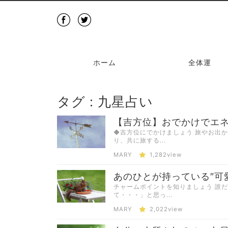
ホーム
全体運
タグ : 九星占い
【吉方位】おでかけでエ
◆吉方位にでかけましょう 旅やお出
り、共に旅する...
MARY
1,282view
あのひとが持っている″可愛
チャームポイントを知りましょう 誰
て・・・」と思っ...
MARY
2,022view