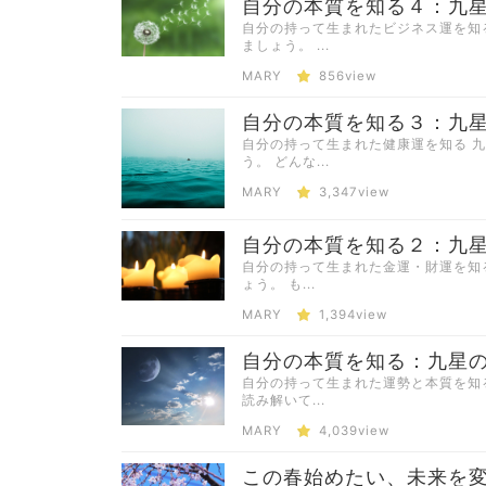
自分の本質を知る４：九
自分の持って生まれたビジネス運を知
ましょう。 ...
MARY
856view
自分の本質を知る３：九
自分の持って生まれた健康運を知る 
う。 どんな...
MARY
3,347view
自分の本質を知る２：九
自分の持って生まれた金運・財運を知
ょう。 も...
MARY
1,394view
自分の本質を知る：九星
自分の持って生まれた運勢と本質を知
読み解いて...
MARY
4,039view
この春始めたい、未来を