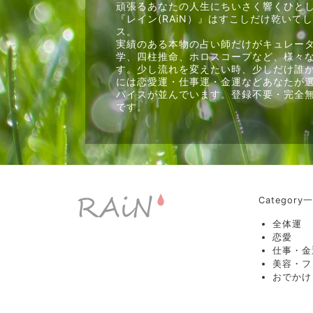
頑張るあなたの人生にちいさく響くひと
『レイン(RAiN）』はすこしだけ乾いて
ス。
実績のある本物の占い師だけがキュレー
学、四柱推命、ホロスコープなど、様々
す。少し流れを変えたい時、少しだけ誰
には恋愛運・仕事運・金運などあなたが
パイスが並んでいます。登録不要・完全
です。
Category
全体運
恋愛
仕事・金
美容・フ
おでかけ