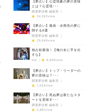
【夢占い】心霊現象の夢の意味
とは？心霊現･･･
き
開運夢診断 編集部
｜
54,583view
【夢占い】風俗・水商売の夢に
関する6選
開運夢診断 編集部
｜
29,649view
独占欲最強！【俺の女に手を出
すな】
kiki
｜
8,608view
し
【夢占い】トップ・リーダーの
夢の意味は？･･･
開運夢診断 編集部
｜
7,634view
【夢占い】死ぬ夢は新たなスタ
ートを意味す･･･
開運夢診断 編集部
｜
5,881view