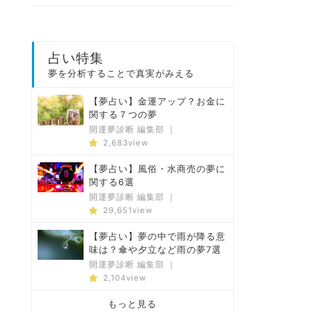
占い特集
夢を分析することで真実がみえる
【夢占い】金運アップ？お金に
関する７つの夢
開運夢診断 編集部
｜
2,683view
【夢占い】風俗・水商売の夢に
関する6選
開運夢診断 編集部
｜
29,651view
【夢占い】夢の中で雨が降る意
味は？傘や夕立など雨の夢7選
開運夢診断 編集部
｜
2,104view
もっと見る