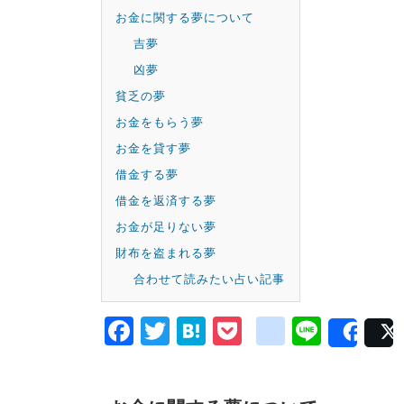
お金に関する夢について
吉夢
凶夢
貧乏の夢
お金をもらう夢
お金を貸す夢
借金する夢
借金を返済する夢
お金が足りない夢
財布を盗まれる夢
合わせて読みたい占い記事
Facebook
Twitter
Hatena
Pocket
google
Line
Sha