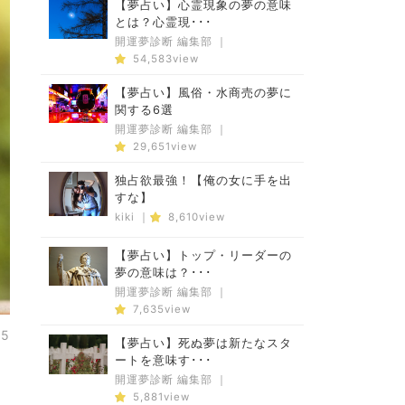
【夢占い】心霊現象の夢の意味
とは？心霊現･･･
開運夢診断 編集部
｜
54,583view
【夢占い】風俗・水商売の夢に
関する6選
開運夢診断 編集部
｜
29,651view
独占欲最強！【俺の女に手を出
すな】
kiki
｜
8,610view
【夢占い】トップ・リーダーの
夢の意味は？･･･
開運夢診断 編集部
｜
7,635view
25
【夢占い】死ぬ夢は新たなスタ
ートを意味す･･･
開運夢診断 編集部
｜
5,881view