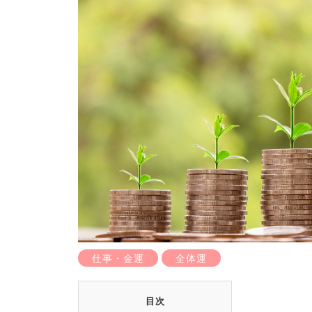
仕事・金運
全体運
目次