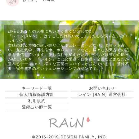
頑張るあなたの人生にちいさく響くひとしずく。
『レイン(RAiN）』はすこしだけ乾いてしまった心を潤す占いのエ
ッセンス。
実績のある本物の占い師だけがキュレーターとなり、タロット占
い、九星気学、四柱推命、ホロスコープなど、様々な人気占術の記
事を発信しています。少し流れを変えたい時、少しだけ誰かの助言
が欲しいとき、『レイン』には恋愛運・仕事運・金運などあなたが
選べるテーマの中に様々な言葉のスパイスが並んでいます。登録不
要・完全無料の占いキュレーションマガジンです。
キーワード一覧
お問い合わせ
個人情報保護方針
レイン [RAiN] 運営会社
利用規約
登録占い師一覧
©2016-2019 DESIGN FAMILY, INC.