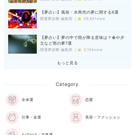
【夢占い】風俗・水商売の夢に関する6選
開運夢診断 編集部
｜
29,651view
【夢占い】夢の中で雨が降る意味は？傘や夕
立など雨の夢7選
開運夢診断 編集部
｜
2,104view
もっと見る
Category
全体運
恋愛
仕事・金運
美容・ファッション
おでかけ・方角運