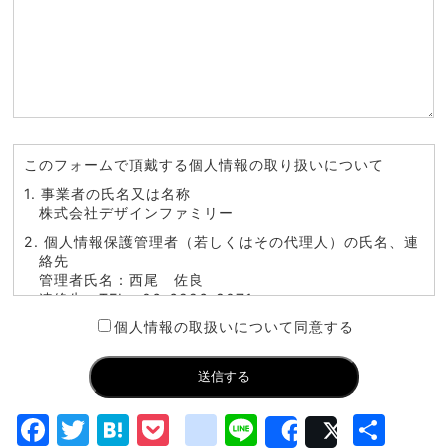
このフォームで頂戴する個人情報の取り扱いについて
1. 事業者の氏名又は名称
株式会社デザインファミリー
2. 個人情報保護管理者（若しくはその代理人）の氏名、連
絡先
管理者氏名：西尾 佐良
連絡先：TEL：06-6226-8071
個人情報の取扱いについて同意する
3. 個人情報の利用目的
・お問い合わせ対応（本人への連絡を含む）のため
4. 個人情報取扱いの委託
当社は事業運営上、前項利用目的の範囲に限って個人情
報を外部に委託することがあります。この場合、個人情
Facebook
Twitter
Hatena
Pocket
google_bookm
Line
共
報保護水準の高い委託先を選定し、個人 情報の適正管
Share
Post