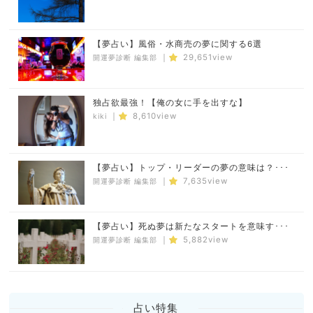
【夢占い】風俗・水商売の夢に関する6選
｜
29,651view
開運夢診断 編集部
独占欲最強！【俺の女に手を出すな】
｜
8,610view
kiki
【夢占い】トップ・リーダーの夢の意味は？･･･
｜
7,635view
開運夢診断 編集部
【夢占い】死ぬ夢は新たなスタートを意味す･･･
｜
5,882view
開運夢診断 編集部
占い特集