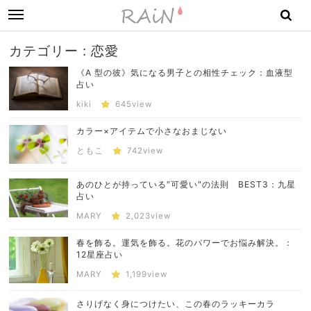
toggle
navigation
カテゴリー : 恋愛
《A 型の彼》気になる男子との相性チェック：血液型
占い
kiki
645view
カラー×アイテムで小さなおまじない
ともこ
742view
あのひとが持っている″可愛い″の法則 BEST3：九星
占い
MARY
2,023view
春を飾る。運気を飾る。花のパワーでお悩み解決。：
12星座占い
MARY
1,199view
さりげなく身につけたい、この春のラッキーカラ