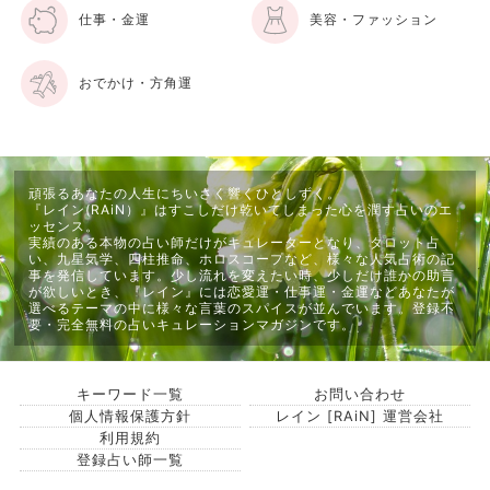
仕事・金運
美容・ファッション
おでかけ・方角運
頑張るあなたの人生にちいさく響くひとしずく。
『レイン(RAiN）』はすこしだけ乾いてしまった心を潤す占いのエ
ッセンス。
実績のある本物の占い師だけがキュレーターとなり、タロット占
い、九星気学、四柱推命、ホロスコープなど、様々な人気占術の記
事を発信しています。少し流れを変えたい時、少しだけ誰かの助言
が欲しいとき、『レイン』には恋愛運・仕事運・金運などあなたが
選べるテーマの中に様々な言葉のスパイスが並んでいます。登録不
要・完全無料の占いキュレーションマガジンです。
キーワード一覧
お問い合わせ
個人情報保護方針
レイン [RAiN] 運営会社
利用規約
登録占い師一覧