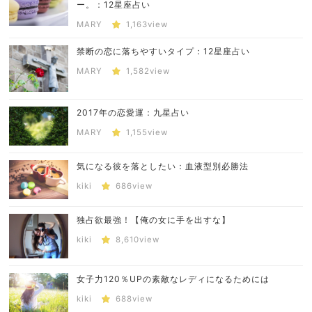
ー。：12星座占い
MARY
1,163view
禁断の恋に落ちやすいタイプ：12星座占い
MARY
1,582view
2017年の恋愛運：九星占い
MARY
1,155view
気になる彼を落としたい：血液型別必勝法
kiki
686view
独占欲最強！【俺の女に手を出すな】
kiki
8,610view
女子力120％UPの素敵なレディになるためには
kiki
688view