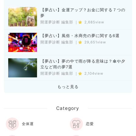
【夢占い】金運アップ？お金に関する７つの
夢
開運夢診断 編集部
｜
2,685view
【夢占い】風俗・水商売の夢に関する6選
開運夢診断 編集部
｜
29,651view
【夢占い】夢の中で雨が降る意味は？傘や夕
立など雨の夢7選
開運夢診断 編集部
｜
2,104view
もっと見る
Category
全体運
恋愛