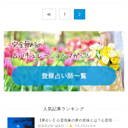
≪
1
2
人気記事ランキング
【夢占い】心霊現象の夢の意味とは？心霊現･･･
｜
54,583view
開運夢診断 編集部