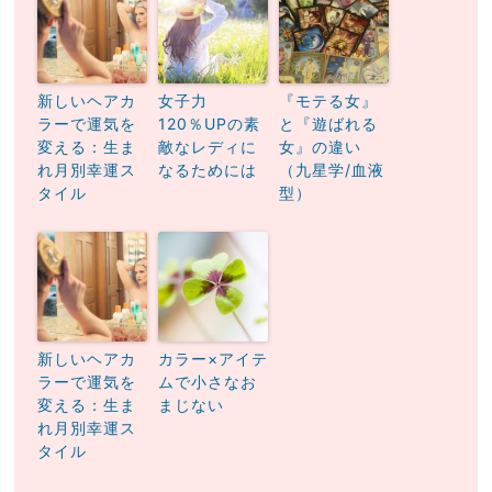
新しいヘアカ
女子力
『モテる女』
ラーで運気を
120％UPの素
と『遊ばれる
変える：生ま
敵なレディに
女』の違い
れ月別幸運ス
なるためには
（九星学/血液
タイル
型）
新しいヘアカ
カラー×アイテ
ラーで運気を
ムで小さなお
変える：生ま
まじない
れ月別幸運ス
タイル