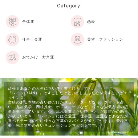
Category
全体運
恋愛
仕事・金運
美容・ファッション
おでかけ・方角運
頑張るあなたの人生にちいさく響くひとしずく。
『レイン(RAiN）』はすこしだけ乾いてしまった心を潤す占いのエ
ッセンス。
実績のある本物の占い師だけがキュレーターとなり、タロット占
い、九星気学、四柱推命、ホロスコープなど、様々な人気占術の記
事を発信しています。少し流れを変えたい時、少しだけ誰かの助言
が欲しいとき、『レイン』には恋愛運・仕事運・金運などあなたが
選べるテーマの中に様々な言葉のスパイスが並んでいます。登録不
要・完全無料の占いキュレーションマガジンです。