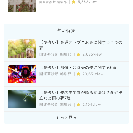
｜
5,882view
開運夢診断 編集部
占い特集
【夢占い】金運アップ？お金に関する７つの
夢
開運夢診断 編集部
｜
2,685view
【夢占い】風俗・水商売の夢に関する6選
開運夢診断 編集部
｜
29,651view
【夢占い】夢の中で雨が降る意味は？傘や夕
立など雨の夢7選
開運夢診断 編集部
｜
2,104view
もっと見る