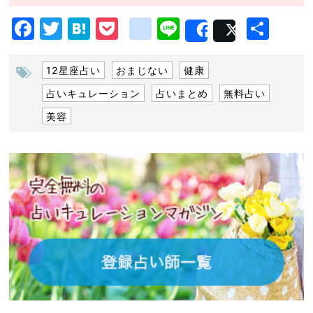
Facebook
Twitter
Hatena
Pocket
google_bookm
Line
共
Share
Post
有
12星座占い
おまじない
健康
占いキュレーション
占いまとめ
無料占い
美容