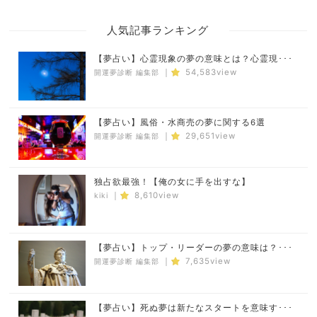
人気記事ランキング
【夢占い】心霊現象の夢の意味とは？心霊現･･･
｜
54,583view
開運夢診断 編集部
【夢占い】風俗・水商売の夢に関する6選
｜
29,651view
開運夢診断 編集部
独占欲最強！【俺の女に手を出すな】
｜
8,610view
kiki
【夢占い】トップ・リーダーの夢の意味は？･･･
｜
7,635view
開運夢診断 編集部
【夢占い】死ぬ夢は新たなスタートを意味す･･･