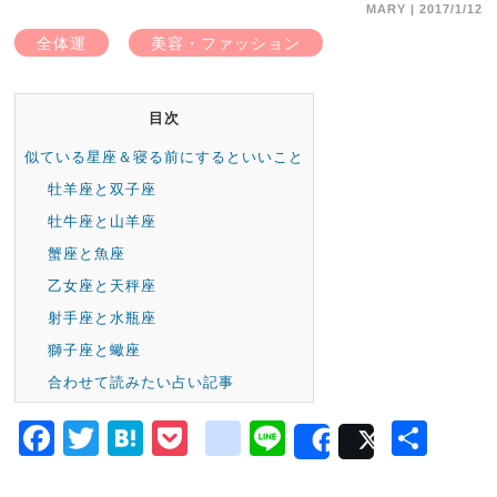
MARY
| 2017/1/12
全体運
美容・ファッション
目次
似ている星座＆寝る前にするといいこと
牡羊座と双子座
牡牛座と山羊座
蟹座と魚座
乙女座と天秤座
射手座と水瓶座
獅子座と蠍座
合わせて読みたい占い記事
Facebook
Twitter
Hatena
Pocket
google_bookm
Line
共
Share
Post
有