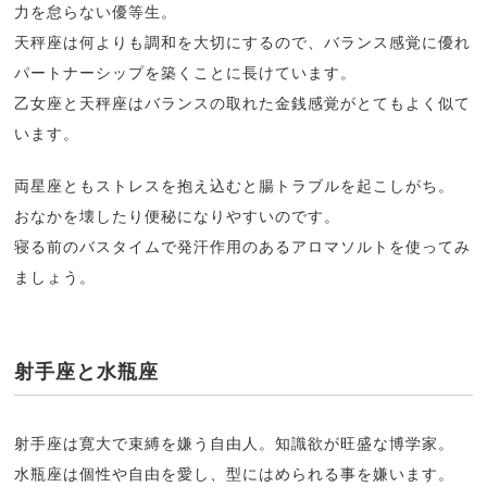
力を怠らない優等生。
天秤座は何よりも調和を大切にするので、バランス感覚に優れ
パートナーシップを築くことに長けています。
乙女座と天秤座はバランスの取れた金銭感覚がとてもよく似て
います。
両星座ともストレスを抱え込むと腸トラブルを起こしがち。
おなかを壊したり便秘になりやすいのです。
寝る前のバスタイムで発汗作用のあるアロマソルトを使ってみ
ましょう。
射手座と水瓶座
射手座は寛大で束縛を嫌う自由人。知識欲が旺盛な博学家。
水瓶座は個性や自由を愛し、型にはめられる事を嫌います。