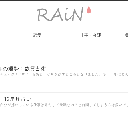
恋愛
仕事・金運
戌年の運勢：数霊占術
をチェック！ 2017年もあと一か月を残すところとなりました。今年一年はど
3：12星座占い
ま自分が携わっている仕事は果たして天職なの？と自問してしまう方は多いで