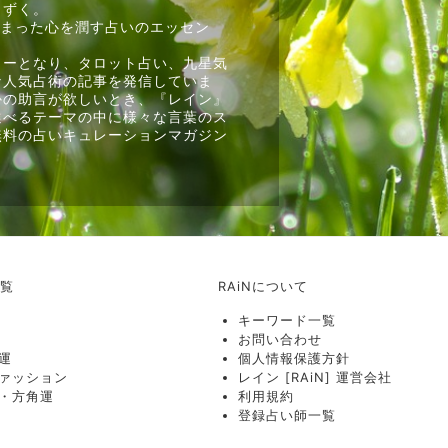
しずく。
しまった心を潤す占いのエッセン
ターとなり、タロット占い、九星気
な人気占術の記事を発信していま
かの助言が欲しいとき、『レイン』
選べるテーマの中に様々な言葉のス
無料の占いキュレーションマガジン
一覧
RAiNについて
キーワード一覧
お問い合わせ
運
個人情報保護方針
ァッション
レイン [RAiN] 運営会社
・方角運
利用規約
登録占い師一覧