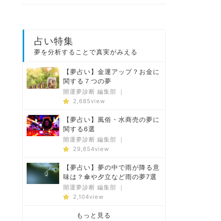
占い特集
夢を分析することで真実がみえる
【夢占い】金運アップ？お金に
関する７つの夢
開運夢診断 編集部
｜
2,685view
【夢占い】風俗・水商売の夢に
関する6選
開運夢診断 編集部
｜
29,654view
【夢占い】夢の中で雨が降る意
味は？傘や夕立など雨の夢7選
開運夢診断 編集部
｜
2,104view
もっと見る