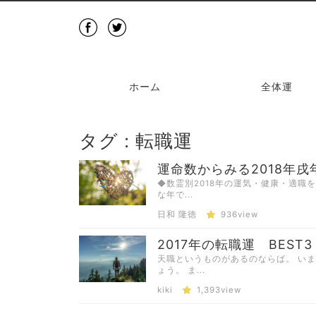
ホーム
全体運
タグ : 転職運
運命数からみる2018年
◆数霊別2018年の運気・健康・適職
な年で...
日和 隆徳
936view
2017年の転職運 BEST
天職というものがあるのならば。 い
ょう。 ま...
kiki
1,393view