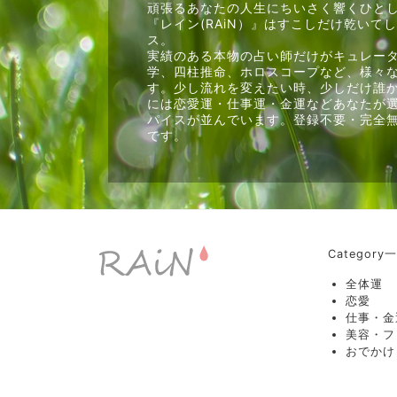
頑張るあなたの人生にちいさく響くひと
『レイン(RAiN）』はすこしだけ乾いて
ス。
実績のある本物の占い師だけがキュレー
学、四柱推命、ホロスコープなど、様々
す。少し流れを変えたい時、少しだけ誰
には恋愛運・仕事運・金運などあなたが
パイスが並んでいます。登録不要・完全
です。
Category
全体運
恋愛
仕事・金
美容・フ
おでかけ