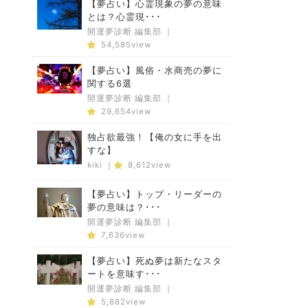
【夢占い】心霊現象の夢の意味
とは？心霊現･･･
開運夢診断 編集部
｜
54,585view
【夢占い】風俗・水商売の夢に
関する6選
開運夢診断 編集部
｜
29,654view
独占欲最強！【俺の女に手を出
すな】
kiki
｜
8,612view
【夢占い】トップ・リーダーの
夢の意味は？･･･
開運夢診断 編集部
｜
7,636view
【夢占い】死ぬ夢は新たなスタ
ートを意味す･･･
開運夢診断 編集部
｜
5,882view