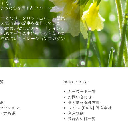
しずく。
しまった心を潤す占いのエッセン
ターとなり、タロット占い、九星気
な人気占術の記事を発信していま
かの助言が欲しいとき、『レイン』
選べるテーマの中に様々な言葉のス
無料の占いキュレーションマガジン
一覧
RAiNについて
キーワード一覧
お問い合わせ
運
個人情報保護方針
ァッション
レイン [RAiN] 運営会社
・方角運
利用規約
登録占い師一覧