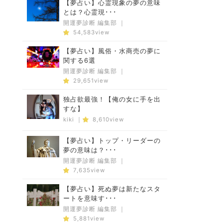
【夢占い】心霊現象の夢の意味
とは？心霊現･･･
開運夢診断 編集部
｜
54,583view
【夢占い】風俗・水商売の夢に
関する6選
開運夢診断 編集部
｜
29,651view
独占欲最強！【俺の女に手を出
すな】
kiki
｜
8,610view
【夢占い】トップ・リーダーの
夢の意味は？･･･
開運夢診断 編集部
｜
7,635view
【夢占い】死ぬ夢は新たなスタ
ートを意味す･･･
開運夢診断 編集部
｜
5,881view