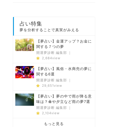
占い特集
夢を分析することで真実がみえる
【夢占い】金運アップ？お金に
関する７つの夢
開運夢診断 編集部
｜
2,684view
【夢占い】風俗・水商売の夢に
関する6選
開運夢診断 編集部
｜
29,651view
【夢占い】夢の中で雨が降る意
味は？傘や夕立など雨の夢7選
開運夢診断 編集部
｜
2,104view
もっと見る