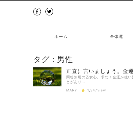
ホーム
全体運
タグ : 男性
正直に言いましょう。金運
問答無用の乙女心。求む！金運が強い男
とがあり...
MARY
1,347view