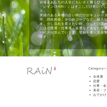
頑張るあなたの人生にちいさく響くひと
『レイン(RAiN）』はすこしだけ乾いて
ス。
実績のある本物の占い師だけがキュレー
学、四柱推命、ホロスコープなど、様々
す。少し流れを変えたい時、少しだけ誰
には恋愛運・仕事運・金運などあなたが
パイスが並んでいます。登録不要・完全
です。
Category
全体運
恋愛
仕事・金
美容・フ
おでかけ