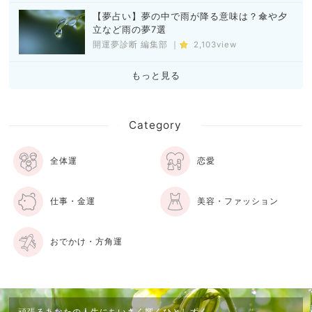
【夢占い】夢の中で雨が降る意味は？傘や夕
立など雨の夢7選
開運夢診断 編集部
｜
2,103view
もっと見る
Category
全体運
恋愛
仕事・金運
美容・ファッション
おでかけ・方角運
頑張るあなたの人生にちいさく響くひとしずく。