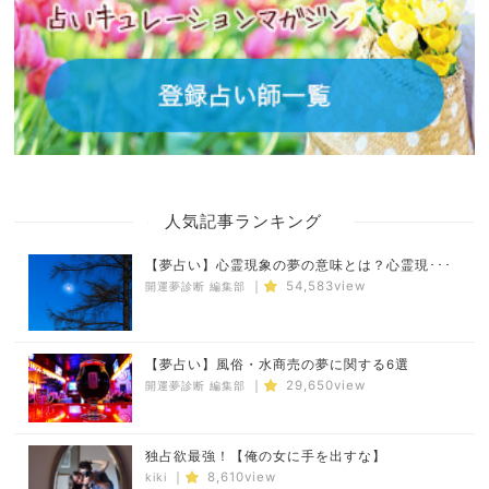
人気記事ランキング
【夢占い】心霊現象の夢の意味とは？心霊現･･･
｜
54,583view
開運夢診断 編集部
【夢占い】風俗・水商売の夢に関する6選
｜
29,650view
開運夢診断 編集部
独占欲最強！【俺の女に手を出すな】
｜
8,610view
kiki