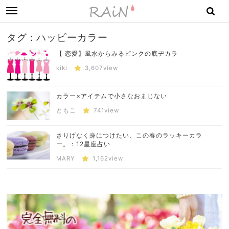
toggle
navigation
タグ : ハッピーカラー
【 恋愛】風水からみるピンクの底ヂカラ
kiki
3,607view
カラー×アイテムで小さなおまじない
ともこ
741view
さりげなく身につけたい、この春のラッキーカラ
ー。：12星座占い
MARY
1,162view